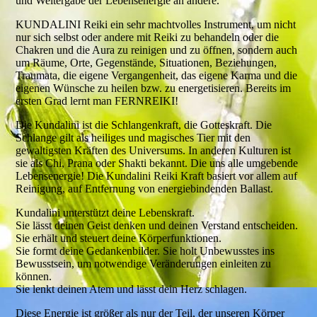
und Weitergabe der Lebensenergie an andere.
KUNDALINI Reiki ein sehr machtvolles Instrument, um nicht
nur sich selbst oder andere mit Reiki zu behandeln oder die
Chakren und die Aura zu reinigen und zu öffnen, sondern auch
um Räume, Orte, Gegenstände, Situationen, Beziehungen,
Traumata, die eigene Vergangenheit, das eigene Karma und die
eigenen Wünsche zu heilen bzw. zu energetisieren. Bereits im
ersten Grad lernt man FERNREIKI!
Die Kundalini ist die Schlangenkraft, die Gotteskraft. Die
Schlange gilt als heiliges und magisches Tier mit den
gewaltigsten Kräften des Universums. In anderen Kulturen ist
sie als Chi, Prana oder Shakti bekannt. Die uns alle umgebende
Lebensenergie! Die Kundalini Reiki Kraft basiert vor allem auf
Reinigung, auf Entfernung von energiebindenden Ballast.
Kundalini unterstützt deine Lebenskraft.
Sie lässt deinen Geist denken und deinen Verstand entscheiden.
Sie erhält und steuert deine Körperfunktionen.
Sie formt deine Gedankenbilder. Sie holt Unbewusstes ins
Bewusstsein, um notwendige Veränderungen einleiten zu
können.
Sie lenkt deinen Atem und lässt dein Herz schlagen.
Diese Energie ist größer als nur der Teil, der unseren Körper