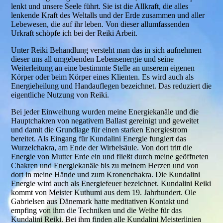
lenkt und unsere Seele führt. Sie ist die Allkraft, die alles
lenkende Kraft des Weltalls und der Erde zusammen und aller
Lebewesen, die auf ihr leben. Von dieser allumfassenden
Urkraft schöpfe ich bei der Reiki Arbeit.
Unter Reiki Behandlung versteht man das in sich aufnehmen
dieser uns all umgebenden Lebensenergie und seine
Weiterleitung an eine bestimmte Stelle an unserem eigenen
Körper oder beim Körper eines Klienten. Es wird auch als
Energieheilung und Handauflegen bezeichnet. Das reduziert die
eigentliche Nutzung von Reiki.
Bei jeder Einweihung wurden meine Energiekanäle und die
Hauptchakren von negativem Ballast gereinigt und geweitet
und damit die Grundlage für einen starken Energiestrom
bereitet. Als Eingang für Kundalini Energie fungiert das
Wurzelchakra, am Ende der Wirbelsäule. Von dort tritt die
Energie von Mutter Erde ein und fließt durch meine geöffneten
Chakren und Energiekanäle bis zu meinem Herzen und von
dort in meine Hände und zum Kronenchakra. Die Kundalini
Energie wird auch als Energiefeuer bezeichnet. Kundalini Reiki
kommt von Meister Kuthumi aus dem 19. Jahrhundert. Ole
Gabrielsen aus Dänemark hatte meditativen Kontakt und
empfing von ihm die Techniken und die Weihe für das
Kundalini Reiki. Bei ihm finden alle Kundalini Meisterlinien