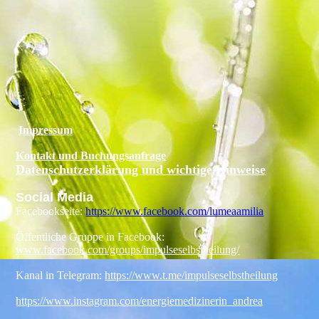
Impressum
Kontakt und Buchungsanfrage
Datenschutzerklärung und wichtige Hinweise
Social Media
Facebookseite:
https://www.facebook.com/lumeaamilia
Öffentliche Gruppe in Facebook:
www.facebook.com/groups/impulseselbstheilung/
Kanal in Telegram:
https://www.t.me/impulseselbstheilung
https://www.instagram.com/energiemedizinerin_andrea