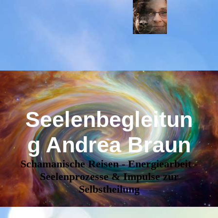
Seelenbegleitun
g Andrea Braun
Schamanische Reisen - Energiearbeit -
Seelenprozesse & Impulse zur
Selbstheilung