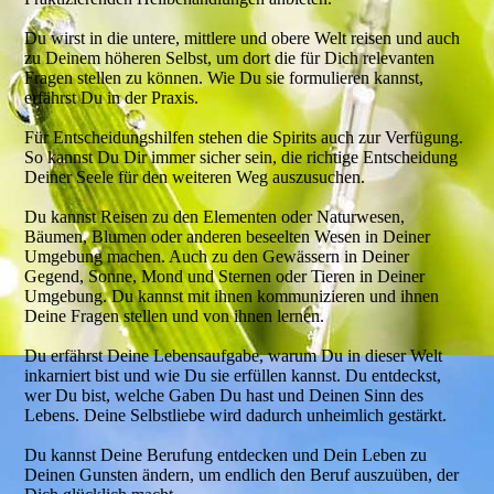
Du wirst in die untere, mittlere und obere Welt reisen und auch
zu Deinem höheren Selbst, um dort die für Dich relevanten
Fragen stellen zu können. Wie Du sie formulieren kannst,
erfährst Du in der Praxis.
Für Entscheidungshilfen stehen die Spirits auch zur Verfügung.
So kannst Du Dir immer sicher sein, die richtige Entscheidung
Deiner Seele für den weiteren Weg auszusuchen.
Du kannst Reisen zu den Elementen oder Naturwesen,
Bäumen, Blumen oder anderen beseelten Wesen in Deiner
Umgebung machen. Auch zu den Gewässern in Deiner
Gegend, Sonne, Mond und Sternen oder Tieren in Deiner
Umgebung. Du kannst mit ihnen kommunizieren und ihnen
Deine Fragen stellen und von ihnen lernen.
Du erfährst Deine Lebensaufgabe, warum Du in dieser Welt
inkarniert bist und wie Du sie erfüllen kannst. Du entdeckst,
wer Du bist, welche Gaben Du hast und Deinen Sinn des
Lebens. Deine Selbstliebe wird dadurch unheimlich gestärkt.
Du kannst Deine Berufung entdecken und Dein Leben zu
Deinen Gunsten ändern, um endlich den Beruf auszuüben, der