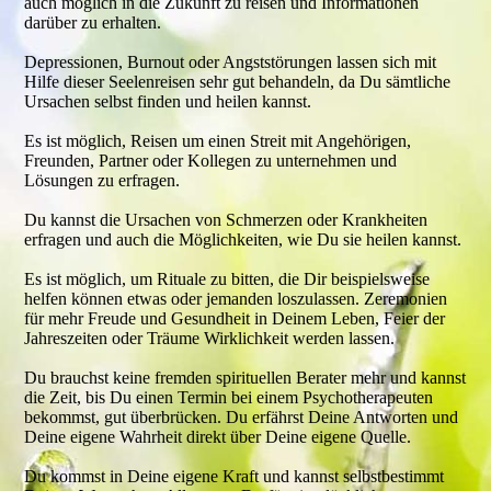
auch möglich in die Zukunft zu reisen und Informationen
darüber zu erhalten.
Depressionen, Burnout oder Angststörungen lassen sich mit
Hilfe dieser Seelenreisen sehr gut behandeln, da Du sämtliche
Ursachen selbst finden und heilen kannst.
Es ist möglich, Reisen um einen Streit mit Angehörigen,
Freunden, Partner oder Kollegen zu unternehmen und
Lösungen zu erfragen.
Du kannst die Ursachen von Schmerzen oder Krankheiten
erfragen und auch die Möglichkeiten, wie Du sie heilen kannst.
Es ist möglich, um Rituale zu bitten, die Dir beispielsweise
helfen können etwas oder jemanden loszulassen. Zeremonien
für mehr Freude und Gesundheit in Deinem Leben, Feier der
Jahreszeiten oder Träume Wirklichkeit werden lassen.
Du brauchst keine fremden spirituellen Berater mehr und kannst
die Zeit, bis Du einen Termin bei einem Psychotherapeuten
bekommst, gut überbrücken. Du erfährst Deine Antworten und
Deine eigene Wahrheit direkt über Deine eigene Quelle.
Du kommst in Deine eigene Kraft und kannst selbstbestimmt