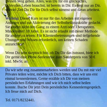
Deinen Weg gehen. Alles, was Du für ein glückliches,
lichtvolles Leben brauchst, ist bereits in Dir. Es liegt nur an Dir,
wieviel Zeit Du Dir für Dich selbst nimmst und daran arbeitest.
Wichtig:
Dieser Kurs ist nur für das Arbeiten mit eigenen
Anliegen und zur Aktivierung der Selbstheilungskräfte gedacht.
Sie ersetzt nicht den Gang zu einem Arzt oder Therapeuten.
Mindestalter: 18 Jahre. Es ist nicht erlaubt mit dieser Methode
für andere zu reisen. Für Klientenbetreuungen sind tiefgehende
Übungen und Wissen erforderlich, um keinen Schaden
anzurichten!
Wenn Du sehr skeptisch bist, ob Du Dir das zutraust, biete ich
Dir gerne eine Probe-Seelenreise zum Sonderpreis von 50 €
inkl. MwSt. an.
Da wir sehr eng zusammenarbeiten werden und Du mit mir viel
Privates teilen wirst, möchte ich Dich bitten, dass wir uns erst
einmal kennenlernen. Gerne erzähle ich Dir von meinen
persönlichen Erfahrungen und wie ich mich selbst heilen
konnte. Buche Dir jetzt Dein persönliches Kennenlerngespräch.
Ich freue mich auf Dich.
Tel. 0171/8232441.