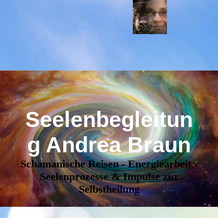
Seelenbegleitun
g Andrea Braun
Schamanische Reisen - Energiearbeit -
Seelenprozesse & Impulse zur
Selbstheilung