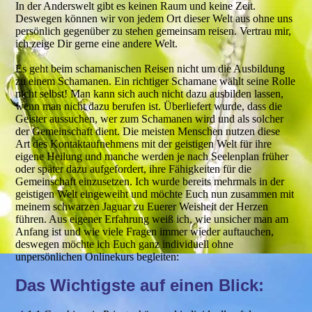
In der Anderswelt gibt es keinen Raum und keine Zeit.
Deswegen können wir von jedem Ort dieser Welt aus ohne uns
persönlich gegenüber zu stehen gemeinsam reisen. Vertrau mir,
ich zeige Dir gerne eine andere Welt.
Es geht beim schamanischen Reisen nicht um die Ausbildung
zu einem Schamanen. Ein richtiger Schamane wählt seine Rolle
nicht selbst! Man kann sich auch nicht dazu ausbilden lassen,
wenn man nicht dazu berufen ist. Überliefert wurde, dass die
Geister aussuchen, wer zum Schamanen wird und als solcher
der Gemeinschaft dient. Die meisten Menschen nutzen diese
Art des Kontaktaufnehmens mit der geistigen Welt für ihre
eigene Heilung und manche werden je nach Seelenplan früher
oder später dazu aufgefordert, ihre Fähigkeiten für die
Gemeinschaft einzusetzen. Ich wurde bereits mehrmals in der
geistigen Welt eingeweiht und möchte Euch nun zusammen mit
meinem schwarzen Jaguar zu Euerer Weisheit der Herzen
führen. Aus eigener Erfahrung weiß ich, wie unsicher man am
Anfang ist und wie viele Fragen immer wieder auftauchen,
deswegen möchte ich Euch ganz individuell ohne
unpersönlichen Onlinekurs begleiten:
Das Wichtigste auf einen Blick: