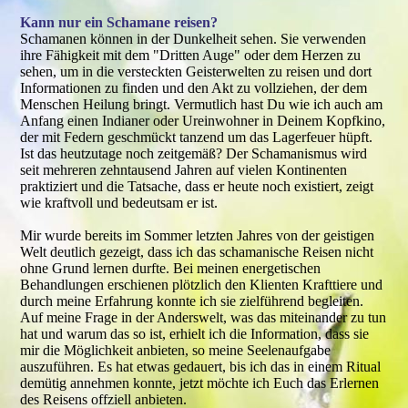
Kann nur ein Schamane reisen?
Schamanen können in der Dunkelheit sehen. Sie verwenden
ihre Fähigkeit mit dem "Dritten Auge" oder dem Herzen zu
sehen, um in die versteckten Geisterwelten zu reisen und dort
Informationen zu finden und den Akt zu vollziehen, der dem
Menschen Heilung bringt. Vermutlich hast Du wie ich auch am
Anfang einen Indianer oder Ureinwohner in Deinem Kopfkino,
der mit Federn geschmückt tanzend um das Lagerfeuer hüpft.
Ist das heutzutage noch zeitgemäß? Der Schamanismus wird
seit mehreren zehntausend Jahren auf vielen Kontinenten
praktiziert und die Tatsache, dass er heute noch existiert, zeigt
wie kraftvoll und bedeutsam er ist.
Mir wurde bereits im Sommer letzten Jahres von der geistigen
Welt deutlich gezeigt, dass ich das schamanische Reisen nicht
ohne Grund lernen durfte. Bei meinen energetischen
Behandlungen erschienen plötzlich den Klienten Krafttiere und
durch meine Erfahrung konnte ich sie zielführend begleiten.
Auf meine Frage in der Anderswelt, was das miteinander zu tun
hat und warum das so ist, erhielt ich die Information, dass sie
mir die Möglichkeit anbieten, so meine Seelenaufgabe
auszuführen. Es hat etwas gedauert, bis ich das in einem Ritual
demütig annehmen konnte, jetzt möchte ich Euch das Erlernen
des Reisens offziell anbieten.