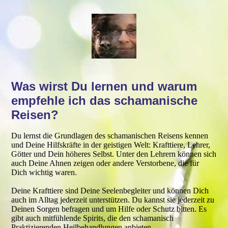
Was wirst Du lernen und warum
empfehle ich das schamanische
Reisen?
Du lernst die Grundlagen des schamanischen Reisens kennen
und Deine Hilfskräfte in der geistigen Welt: Krafttiere, Lehrer,
Götter und Dein höheres Selbst. Unter den Lehrern können sich
auch Deine Ahnen zeigen oder andere Verstorbene, die für
Dich wichtig waren.
Deine Krafttiere sind Deine Seelenbegleiter und können Dich
auch im Alltag jederzeit unterstützen. Du kannst sie jederzeit zu
Deinen Sorgen befragen und um Hilfe oder Schutz bitten. Es
gibt auch mitfühlende Spirits, die den schamanisch
Praktizierenden Heilbehandlungen anbieten.