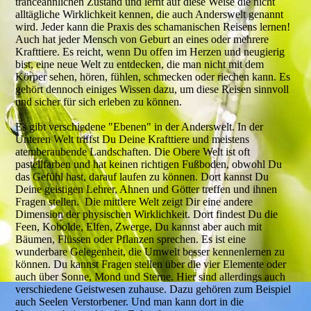
tranceähnlichen Zustand und lernt auf diese Weise die nicht
alltägliche Wirklichkeit kennen, die auch Anderswelt genannt
wird. Jeder kann die Praxis des schamanischen Reisens lernen!
Auch hat jeder Mensch von Geburt an eines oder mehrere
Krafttiere. Es reicht, wenn Du offen im Herzen und neugierig
bist, eine neue Welt zu entdecken, die man nicht mit dem
Körper sehen, hören, fühlen, schmecken oder riechen kann. Es
gehört dennoch einiges Wissen dazu, um diese Reisen sinnvoll
und sicher für sich erleben zu können.
Es gibt verschiedene "Ebenen" in der Anderswelt. In der
Unteren Welt triffst Du Deine Krafttiere und meistens
atemberaubende Landschaften. Die Obere Welt ist oft
pastellfarben und hat keinen richtigen Fußboden, obwohl Du
das Gefühl hast, darauf laufen zu können. Dort kannst Du
Deine geistigen Lehrer, Ahnen und Götter treffen und ihnen
Fragen stellen. Die mittlere Welt zeigt Dir eine andere
Dimension der physischen Wirklichkeit. Dort findest Du die
Feen, Kobolde, Elfen, Zwerge, Du kannst aber auch mit
Bäumen, Flüssen oder Pflanzen sprechen. Es ist eine
wunderbare Gelegenheit, die Umwelt besser kennenlernen zu
können. Du kannst Fragen stellen über die vier Elemente oder
auch über Sonne, Mond und Sterne. Hier sind allerdings auch
verschiedene Geistwesen zuhause. Dazu gehören zum Beispiel
auch Seelen Verstorbener. Und man kann dort in die