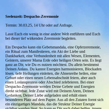
Seelenzeit: Despacho-Zeremonie
Termin: 30.03.25, 14 Uhr oder auf Anfrage.
Lasst Euch ein wenig in eine andere Welt entführen und Euch
bei dieser tief wirkenden Zeremonie begleiten.
Ein Despacho kann ein Gebetsmandala, eine Opferzeremonie,
ein Ritual zum Manifestieren, ein Akt der Liebe und
Dankbarkeit, eine Verbundenheit mit allen Wesen, Elementen,
Geistern, unserer Mama Erde oder heiligen Orten sein. Es liegt
ganz an Dir, wie Du es nutzen möchtest. Du allein bestimmst
Deinen Anlass. Du kannst Energien harmonisieren, Blockaden
lösen, tiefe Heilungen einleiten, die Ahnenreihe heilen, eine
Geburt oder einen neuen Lebensabschnitt feiern, aber auch
einen Loslassprozess oder Abschied zelebrieren. Bei einer
Despacho-Zeremonie werden Deine Gebete und Energien
direkt sichtbar. Jede Zutat wird mit Deinem Atem, Deinen
Gedanken, Deiner Liebe aufgeladen und erhält einen
besonderen Platz auf dem Papier. Aus all den Zutaten formt sich
ein einzigartiges Mandala, das die Struktur Deiner Energie
sichtbar werden lässt. So kann es Dir auch dabei helfen, innere