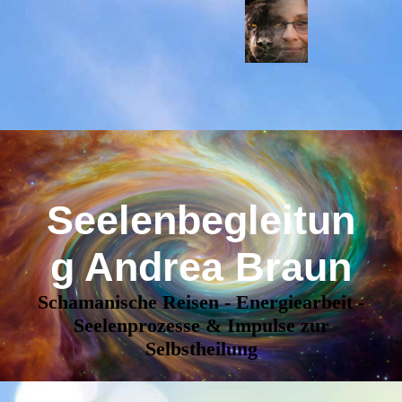
Seelenbegleitun
g Andrea Braun
Schamanische Reisen - Energiearbeit -
Seelenprozesse & Impulse zur
Selbstheilung