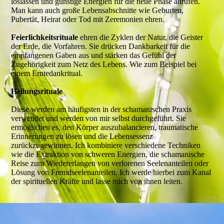
loslassen und günstige Energien für die neue Phase anrufen.
Man kann auch große Lebensabschnitte wie Geburten,
Pubertät, Heirat oder Tod mit Zeremonien ehren.
Feierlichkeitsrituale
ehren die Zyklen der Natur, die Geister
der Erde, die Vorfahren. Sie drücken Dankbarkeit für die
empfangenen Gaben aus und stärken das Gefühl der
Zugehörigkeit zum Netz des Lebens. Wie zum Beispiel bei
einem Erntedankritual.
Heilungsrituale
Diese werden am häufigsten in der schamanischen Praxis
verwendet und werden von mir selbst durchgeführt. Sie
ermöglichen es, den Körper auszubalancieren, traumatische
Erinnerungen zu lösen und die Lebensessenz
zurückzugewinnen. Ich kombiniere verschiedene Techniken
wie die Extraktion von schweren Energien, die schamanische
Reise zum Wiedererlangen von verlorenen Seelenanteilen oder
Lösung von Fremdseelenanteilen. Ich werde hierbei zum Kanal
der spirituellen Kräfte und lasse mich von ihnen leiten.